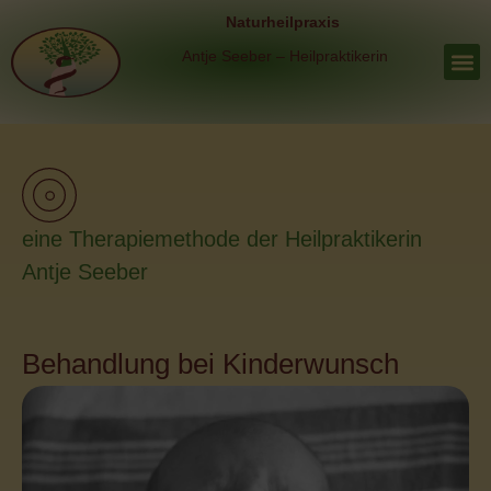
Inhalt
Naturheilpraxis
springen
Antje Seeber – Heilpraktikerin
eine Therapiemethode der Heilpraktikerin
Antje Seeber
Behandlung bei Kinderwunsch